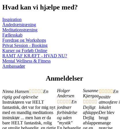
Hvad kan vi hjælpe med?
Inspiration
Åndedrætstræning
Meditationstræning
Fællesskab
Foredrag og Workshops
Privat Session - Booking
Kurser og Forløb Online
RAMT AF KRÆFT - HVAD NU?
Mental Wellness & Fitness
Ambassadør
Anmeldelser
Holger
Susanne
Ninna Hansen





En





En
Andersen
Kjærgaard
rigtig god oplevelse
positiv





En





Instruktøren var HELT
atmosfære i
fantastisk, det var for mig nyt
jordnær
Dejligt
lokalet
med en mandlig meditations
forbindelse
afslappende
Der blev
instruktør ... men han er da
og uden
Dejlig
brugt
bare HELT fantastisk, rolig
"mystik"
afslappende
mange
og utrolig behagelig, en rigtig
En behagelig
og en
præcise