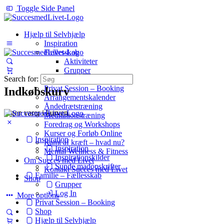
Toggle Side Panel
Hjælp til Selvhjælp
Inspiration
Fællesskab
Aktiviteter
Grupper
Search for:
Log In
Privat Session – Booking
Indkøbskurv
Arrangementskalender
Åndedrætstræning
Ingen varer i kurven.
Meditationstræning
Foredrag og Workshops
Kurser og Forløb Online
Inspiration
Ramt af kræft – hvad nu?
Inspiration
Mental Wellness & Fitness
Inspirationskilder
Om Succes med Livet
Sunde madopskrifter
Kontakt Succes med Livet
Familie – Fællesskab
Shop
Grupper
Log In
More options
Privat Session – Booking
Shop
Hjælp til Selvhjælp