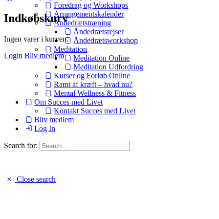
Foredrag og Workshops
Arrangementskalender
Indkøbskurv
Åndedrætstræning
Åndedrætsrejser
Ingen varer i kurven.
Åndedrætsworkshop
Meditation
Login
Bliv medlem
Meditation Online
Meditation Udfordring
Kurser og Forløb Online
Ramt af kræft – hvad nu?
Mental Wellness & Fitness
Om Succes med Livet
Kontakt Succes med Livet
Bliv medlem
Log In
Search for:
Close search