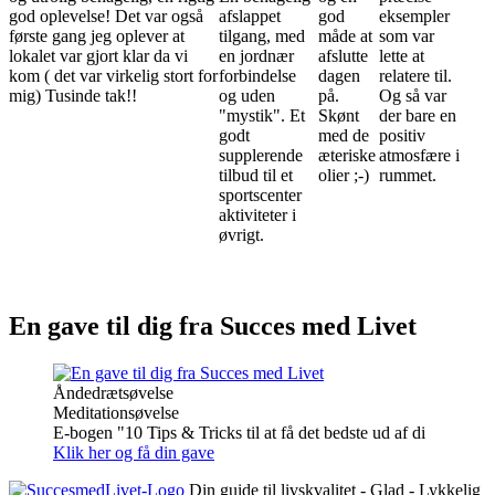
god oplevelse! Det var også
afslappet
god
eksempler
første gang jeg oplever at
tilgang, med
måde at
som var
lokalet var gjort klar da vi
en jordnær
afslutte
lette at
kom ( det var virkelig stort for
forbindelse
dagen
relatere til.
mig) Tusinde tak!!
og uden
på.
Og så var
"mystik". Et
Skønt
der bare en
godt
med de
positiv
supplerende
æteriske
atmosfære i
tilbud til et
olier ;-)
rummet.
sportscenter
aktiviteter i
øvrigt.
En gave til dig fra Succes med Livet
Åndedrætsøvelse
Meditationsøvelse
E-bogen "10 Tips & Tricks til at få det bedste ud af di
Klik her og få din gave
Din guide til livskvalitet - Glad - Lykkelig