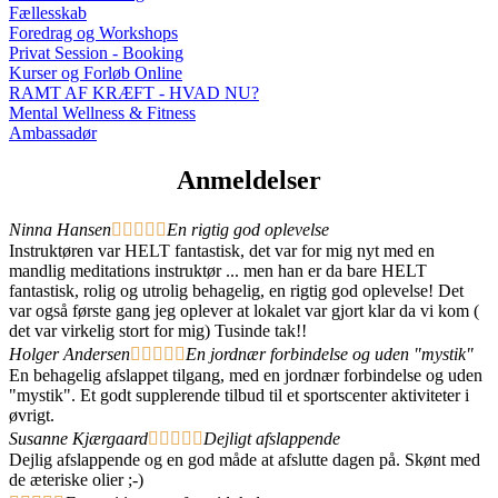
Fællesskab
Foredrag og Workshops
Privat Session - Booking
Kurser og Forløb Online
RAMT AF KRÆFT - HVAD NU?
Mental Wellness & Fitness
Ambassadør
Anmeldelser
Ninna Hansen





En rigtig god oplevelse
Instruktøren var HELT fantastisk, det var for mig nyt med en
mandlig meditations instruktør ... men han er da bare HELT
fantastisk, rolig og utrolig behagelig, en rigtig god oplevelse! Det
var også første gang jeg oplever at lokalet var gjort klar da vi kom (
det var virkelig stort for mig) Tusinde tak!!
Holger Andersen





En jordnær forbindelse og uden "mystik"
En behagelig afslappet tilgang, med en jordnær forbindelse og uden
"mystik". Et godt supplerende tilbud til et sportscenter aktiviteter i
øvrigt.
Susanne Kjærgaard





Dejligt afslappende
Dejlig afslappende og en god måde at afslutte dagen på. Skønt med
de æteriske olier ;-)