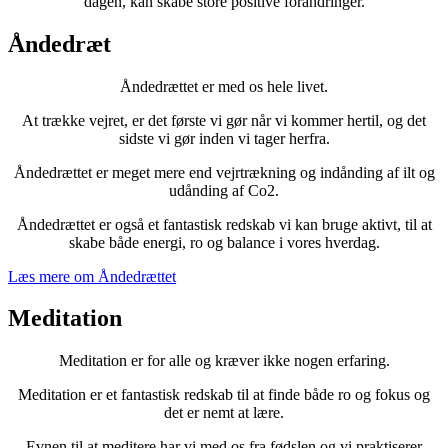
dagen, kan skabe store positive forandringer.
Åndedræt
Åndedrættet er med os hele livet.
At trække vejret, er det første vi gør når vi kommer hertil, og det
sidste vi gør inden vi tager herfra.
Åndedrættet er meget mere end vejrtrækning og indånding af ilt og
udånding af Co2.
Åndedrættet er også et fantastisk redskab vi kan bruge aktivt, til at
skabe både energi, ro og balance i vores hverdag.
Læs mere om Åndedrættet
Meditation
Meditation er for alle og kræver ikke nogen erfaring.
Meditation er et fantastisk redskab til at finde både ro og fokus og
det er nemt at lære.
Evnen til at meditere har vi med os fra fødslen og vi praktiserer