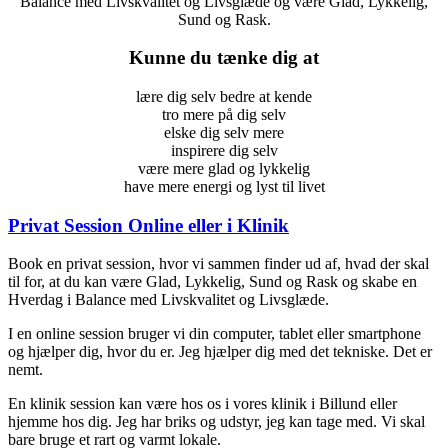
Balance med Livskvalitet og Livsglæde og være Glad, Lykkelig,
Sund og Rask.
Kunne du tænke dig at
lære dig selv bedre at kende
tro mere på dig selv
elske dig selv mere
inspirere dig selv
være mere glad og lykkelig
have mere energi og lyst til livet
Privat Session Online eller i Klinik
Book en privat session, hvor vi sammen finder ud af, hvad der skal
til for, at du kan være Glad, Lykkelig, Sund og Rask og skabe en
Hverdag i Balance med Livskvalitet og Livsglæde.
I en online session bruger vi din computer, tablet eller smartphone
og hjælper dig, hvor du er. Jeg hjælper dig med det tekniske. Det er
nemt.
En klinik session kan være hos os i vores klinik i Billund eller
hjemme hos dig. Jeg har briks og udstyr, jeg kan tage med. Vi skal
bare bruge et rart og varmt lokale.