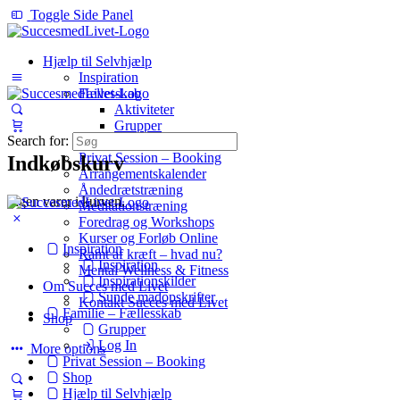
Toggle Side Panel
Hjælp til Selvhjælp
Inspiration
Fællesskab
Aktiviteter
Grupper
Search for:
Log In
Privat Session – Booking
Indkøbskurv
Arrangementskalender
Åndedrætstræning
Ingen varer i kurven.
Meditationstræning
Foredrag og Workshops
Kurser og Forløb Online
Inspiration
Ramt af kræft – hvad nu?
Inspiration
Mental Wellness & Fitness
Inspirationskilder
Om Succes med Livet
Sunde madopskrifter
Kontakt Succes med Livet
Familie – Fællesskab
Shop
Grupper
Log In
More options
Privat Session – Booking
Shop
Hjælp til Selvhjælp