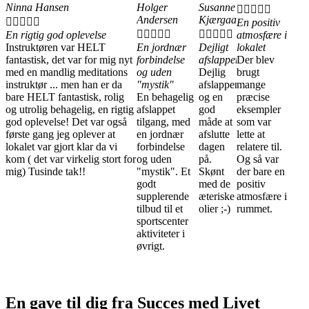
Ninna Hansen
Holger
Susanne





Andersen
Kjærgaard





En positiv










En rigtig god oplevelse
atmosfære i
Instruktøren var HELT
En jordnær
Dejligt
lokalet
fantastisk, det var for mig nyt
forbindelse
afslappende
Der blev
med en mandlig meditations
og uden
Dejlig
brugt
instruktør ... men han er da
"mystik"
afslappende
mange
bare HELT fantastisk, rolig
En behagelig
og en
præcise
og utrolig behagelig, en rigtig
afslappet
god
eksempler
god oplevelse! Det var også
tilgang, med
måde at
som var
første gang jeg oplever at
en jordnær
afslutte
lette at
lokalet var gjort klar da vi
forbindelse
dagen
relatere til.
kom ( det var virkelig stort for
og uden
på.
Og så var
mig) Tusinde tak!!
"mystik". Et
Skønt
der bare en
godt
med de
positiv
supplerende
æteriske
atmosfære i
tilbud til et
olier ;-)
rummet.
sportscenter
aktiviteter i
øvrigt.
En gave til dig fra Succes med Livet