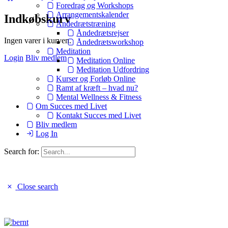
Foredrag og Workshops
Arrangementskalender
Indkøbskurv
Åndedrætstræning
Åndedrætsrejser
Ingen varer i kurven.
Åndedrætsworkshop
Meditation
Login
Bliv medlem
Meditation Online
Meditation Udfordring
Kurser og Forløb Online
Ramt af kræft – hvad nu?
Mental Wellness & Fitness
Om Succes med Livet
Kontakt Succes med Livet
Bliv medlem
Log In
Search for:
Close search