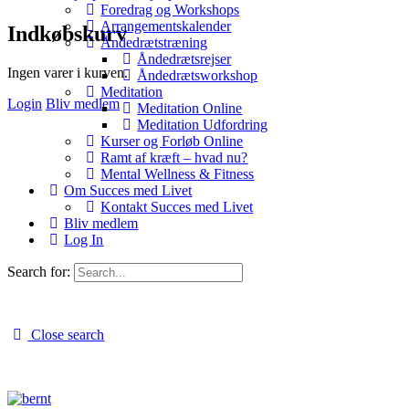
Foredrag og Workshops
Arrangementskalender
Indkøbskurv
Åndedrætstræning
Åndedrætsrejser
Ingen varer i kurven.
Åndedrætsworkshop
Meditation
Login
Bliv medlem
Meditation Online
Meditation Udfordring
Kurser og Forløb Online
Ramt af kræft – hvad nu?
Mental Wellness & Fitness
Om Succes med Livet
Kontakt Succes med Livet
Bliv medlem
Log In
Search for:
Close search