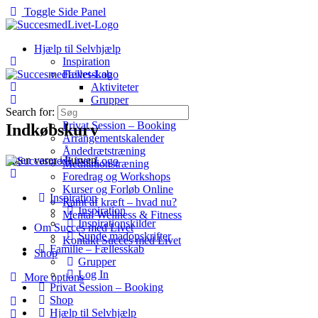
Toggle Side Panel
Hjælp til Selvhjælp
Inspiration
Fællesskab
Aktiviteter
Grupper
Search for:
Log In
Privat Session – Booking
Indkøbskurv
Arrangementskalender
Åndedrætstræning
Ingen varer i kurven.
Meditationstræning
Foredrag og Workshops
Kurser og Forløb Online
Inspiration
Ramt af kræft – hvad nu?
Inspiration
Mental Wellness & Fitness
Inspirationskilder
Om Succes med Livet
Sunde madopskrifter
Kontakt Succes med Livet
Familie – Fællesskab
Shop
Grupper
Log In
More options
Privat Session – Booking
Shop
Hjælp til Selvhjælp