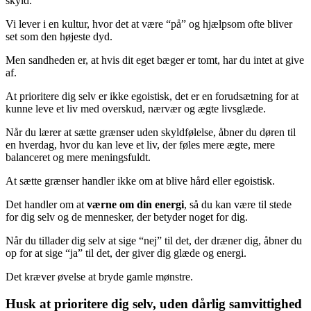
skyld.
Vi lever i en kultur, hvor det at være “på” og hjælpsom ofte bliver
set som den højeste dyd.
Men sandheden er, at hvis dit eget bæger er tomt, har du intet at give
af.
At prioritere dig selv er ikke egoistisk, det er en forudsætning for at
kunne leve et liv med overskud, nærvær og ægte livsglæde.
Når du lærer at sætte grænser uden skyldfølelse, åbner du døren til
en hverdag, hvor du kan leve et liv, der føles mere ægte, mere
balanceret og mere meningsfuldt.
At sætte grænser handler ikke om at blive hård eller egoistisk.
Det handler om at
værne om din energi
, så du kan være til stede
for dig selv og de mennesker, der betyder noget for dig.
Når du tillader dig selv at sige “nej” til det, der dræner dig, åbner du
op for at sige “ja” til det, der giver dig glæde og energi.
Det kræver øvelse at bryde gamle mønstre.
Husk at prioritere dig selv, uden dårlig samvittighed