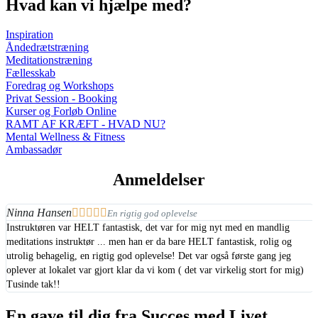
Hvad kan vi hjælpe med?
Inspiration
Åndedrætstræning
Meditationstræning
Fællesskab
Foredrag og Workshops
Privat Session - Booking
Kurser og Forløb Online
RAMT AF KRÆFT - HVAD NU?
Mental Wellness & Fitness
Ambassadør
Anmeldelser
Ninna Hansen





En rigtig god oplevelse
Instruktøren var HELT fantastisk, det var for mig nyt med en mandlig
meditations instruktør ... men han er da bare HELT fantastisk, rolig og
utrolig behagelig, en rigtig god oplevelse! Det var også første gang jeg
oplever at lokalet var gjort klar da vi kom ( det var virkelig stort for mig)
Tusinde tak!!
En gave til dig fra Succes med Livet