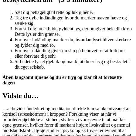
Sæt dig behageligt til rette og luk øjnene.
Tag tre dybe indåndinger, hvor du mærker maven hæve og
sænke sig.
Forestil dig nu et blidt, gyldent lys, der omgiver hele din krop.
Dette lys er din grænse.
For hver indånding mærker du, hvordan lyset bliver stærkere
og fylder dig med ro.
For hver udånding giver du slip på behovet for at forklare
eller forsvare dig selv.
Sid i dette lys et øjeblik og mærk, at du er tryg og beskyttet i
dit eget selskab.
Åben langsomt øjnene og du er tryg og klar til at fortsætte
dagen
Vidste du…
…at bevidst åndedræt og meditation direkte kan sænke niveauet af
kortisol (stresshormon) i kroppen? Forskning viser, at når vi
prioriterer øjeblikke af stilhed, styrker vi vores evne til at mærke
egne grænser, hvilket fører til markant højere livskvalitet og mental
modstandskraft. Ifølge studier i psykologisk trivsel er evnen til at
sige nej en af de stærkeste indikatorer for langvarig mental sundhed.