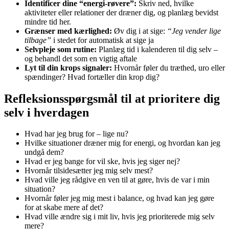
Identificer dine “energi-røvere”:
Skriv ned, hvilke
aktiviteter eller relationer der dræner dig, og planlæg bevidst
mindre tid her.
Grænser med kærlighed:
Øv dig i at sige:
“Jeg vender lige
tilbage”
i stedet for automatisk at sige ja
Selvpleje som rutine:
Planlæg tid i kalenderen til dig selv –
og behandl det som en vigtig aftale
Lyt til din krops signaler:
Hvornår føler du træthed, uro eller
spændinger? Hvad fortæller din krop dig?
Refleksionsspørgsmål til at prioritere dig
selv i hverdagen
Hvad har jeg brug for – lige nu?
Hvilke situationer dræner mig for energi, og hvordan kan jeg
undgå dem?
Hvad er jeg bange for vil ske, hvis jeg siger nej?
Hvornår tilsidesætter jeg mig selv mest?
Hvad ville jeg rådgive en ven til at gøre, hvis de var i min
situation?
Hvornår føler jeg mig mest i balance, og hvad kan jeg gøre
for at skabe mere af det?
Hvad ville ændre sig i mit liv, hvis jeg prioriterede mig selv
mere?