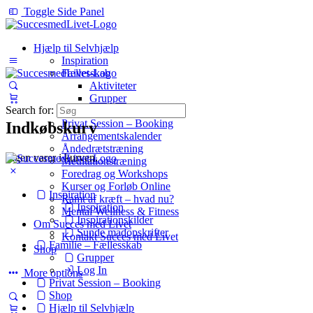
Toggle Side Panel
Hjælp til Selvhjælp
Inspiration
Fællesskab
Aktiviteter
Grupper
Search for:
Log In
Privat Session – Booking
Indkøbskurv
Arrangementskalender
Åndedrætstræning
Ingen varer i kurven.
Meditationstræning
Foredrag og Workshops
Kurser og Forløb Online
Inspiration
Ramt af kræft – hvad nu?
Inspiration
Mental Wellness & Fitness
Inspirationskilder
Om Succes med Livet
Sunde madopskrifter
Kontakt Succes med Livet
Familie – Fællesskab
Shop
Grupper
Log In
More options
Privat Session – Booking
Shop
Hjælp til Selvhjælp