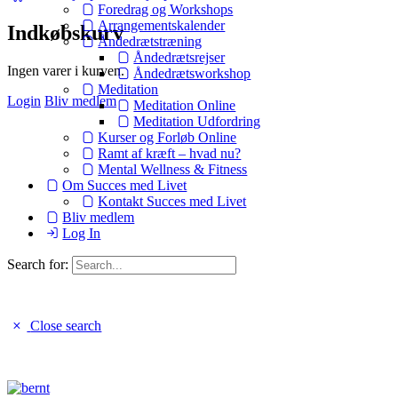
Foredrag og Workshops
Arrangementskalender
Indkøbskurv
Åndedrætstræning
Åndedrætsrejser
Ingen varer i kurven.
Åndedrætsworkshop
Meditation
Login
Bliv medlem
Meditation Online
Meditation Udfordring
Kurser og Forløb Online
Ramt af kræft – hvad nu?
Mental Wellness & Fitness
Om Succes med Livet
Kontakt Succes med Livet
Bliv medlem
Log In
Search for:
Close search