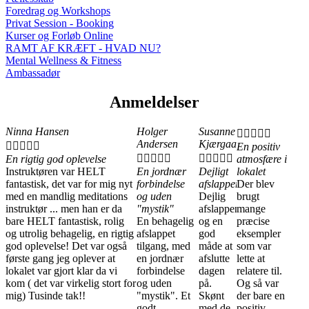
Foredrag og Workshops
Privat Session - Booking
Kurser og Forløb Online
RAMT AF KRÆFT - HVAD NU?
Mental Wellness & Fitness
Ambassadør
Anmeldelser
Ninna Hansen
Holger
Susanne





Andersen
Kjærgaard





En positiv










En rigtig god oplevelse
atmosfære i
Instruktøren var HELT
En jordnær
Dejligt
lokalet
fantastisk, det var for mig nyt
forbindelse
afslappende
Der blev
med en mandlig meditations
og uden
Dejlig
brugt
instruktør ... men han er da
"mystik"
afslappende
mange
bare HELT fantastisk, rolig
En behagelig
og en
præcise
og utrolig behagelig, en rigtig
afslappet
god
eksempler
god oplevelse! Det var også
tilgang, med
måde at
som var
første gang jeg oplever at
en jordnær
afslutte
lette at
lokalet var gjort klar da vi
forbindelse
dagen
relatere til.
kom ( det var virkelig stort for
og uden
på.
Og så var
mig) Tusinde tak!!
"mystik". Et
Skønt
der bare en
godt
med de
positiv